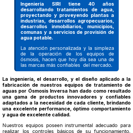
Ingeniería SIRI tiene 40 años
desarrollando tratamientos de agua,
proyectando y proveyendo plantas a
industrias, desarrollos agropecuarios,
desarrollos inmobiliarios, municipios,
comunas y a servicios de provisión de
agua potable.
La atención personalizada y la simpleza
de la operación de los equipos de
ósmosis, hacen que hoy día sea una de
las marcas más confiables del mercado.
La ingeniería, el desarrollo, y el diseño aplicado a la
fabricación de nuestros equipos de tratamiento de
aguas por Ósmosis Inversa han dado como resultado
una gama de productos innovadores y confiables
adaptados a la necesidad de cada cliente, brindando
una excelente performance, óptimo comportamiento
y agua de excelente calidad.
Nuestros equipos poseen instrumental adecuado para
realizar los controles básicos de su funcionamiento,